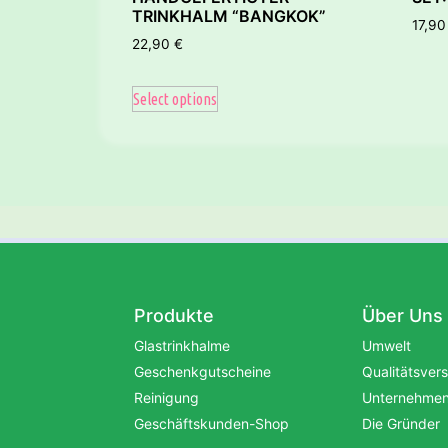
TRINKHALM “BANGKOK”
17,9
22,90
€
Select options
Produkte
Über Uns
Glastrinkhalme
Umwelt
Geschenkgutscheine
Qualitätsver
Reinigung
Unternehmens
Geschäftskunden-Shop
Die Gründer