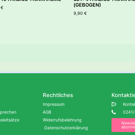
(GEBOGEN)
0
€
9,90
€
Rechtliches
Kontakti
Impressum
Konta
sprechen
AGB
0241/
leitsätze
Widerrufsbelehrung
Newsle
abonni
Datenschutzerklärung