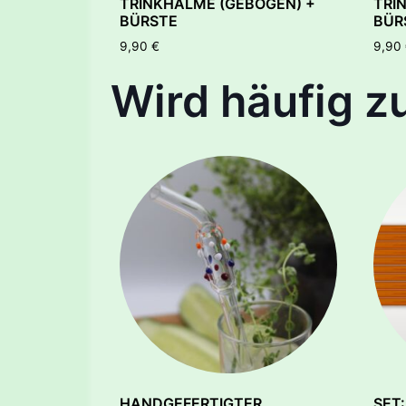
TRINKHALME (GEBOGEN) +
TRI
BÜRSTE
BÜR
9,90
€
9,90
Wird häufig 
HANDGEFERTIGTER
SET