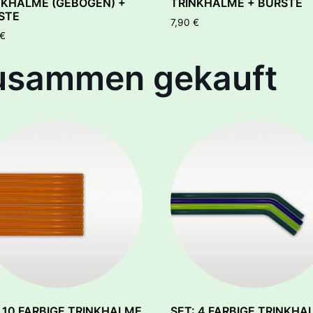
NKHALME (GEBOGEN) +
TRINKHALME + BÜRSTE
STE
7,90
€
€
zusammen gekauft
: 10 FARBIGE TRINKHALME
SET: 4 FARBIGE TRINKHA