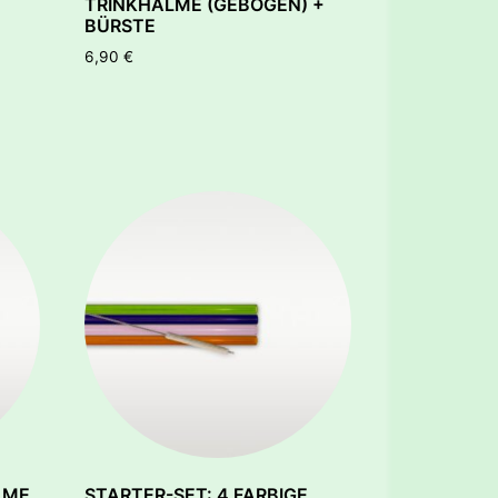
TRINKHALME (GEBOGEN) +
BÜRSTE
6,90
€
LME
STARTER-SET: 4 FARBIGE