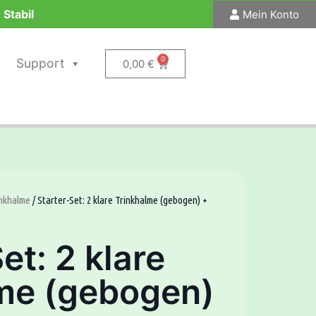
 Stabil
Mein Konto
0
Support
0,00
€
inkhalme
/ Starter-Set: 2 klare Trinkhalme (gebogen) +
et: 2 klare
me (gebogen)