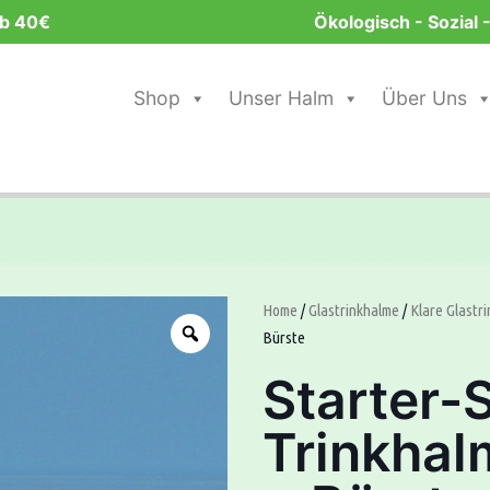
ab 40€
Ökologisch - Sozial -
Shop
Unser Halm
Über Uns
.
Home
/
Glastrinkhalme
/
Klare Glastr
Bürste
Starter-S
Trinkhal