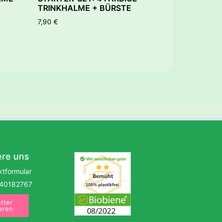
TRINKHALME + BÜRSTE
7,90
€
ere uns
ktformular
40182767
tter
eren