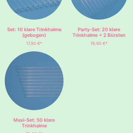
Set: 10 klare Trinkhalme
Party-Set: 20 klare
(gebogen)
Trinkhalme + 2 Bürsten
17,90
€
*
19,90
€
*
Maxi-Set: 50 klare
Trinkhalme