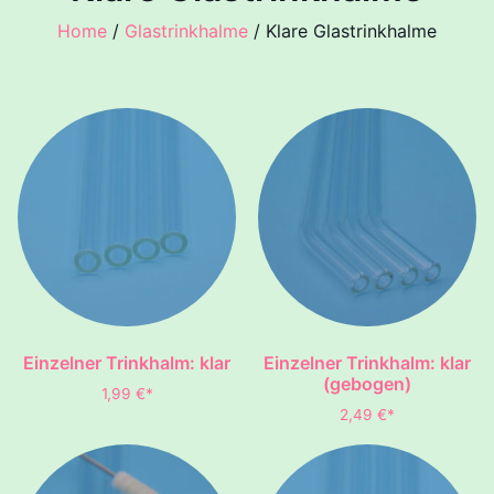
Home
/
Glastrinkhalme
/ Klare Glastrinkhalme
Einzelner Trinkhalm: klar
Einzelner Trinkhalm: klar
(gebogen)
1,99
€
*
2,49
€
*