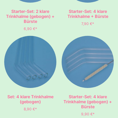
Starter-Set: 2 klare
Starter-Set: 4 klare
Trinkhalme (gebogen) +
Trinkhalme + Bürste
Bürste
7,90
€
*
6,90
€
*
Set: 4 klare Trinkhalme
Starter-Set: 4 klare
(gebogen)
Trinkhalme (gebogen) +
Bürste
8,90
€
*
9,90
€
*